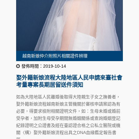
越南新娘仲介附照片相關證件辨理
發佈時間：2019-10-14
娶外籍新娘流程大陸地區人民申請來臺社會
考量專案長期居留送件須知
如為大陸地區人民離婚後取得大陸親生子女之撫養者，
娶外籍新娘流程越南新娘主管機關於審核申請案認為有
必要，得要求檢附相關證明文件，如：生母未婚或婚前
受孕者，加附生母受孕期間無婚姻關係或查詢婚姻登記
紀錄證明之公證書及經在臺認證合格之公私立醫院或機
關〈構〉娶外籍新娘流程出具之DNA血緣鑑定報告書