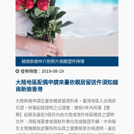
越南新娘仲介附照片相關證件辨理
發佈時間：2019-08-19
大陸地區配偶申請來臺依親居留送件須知越
南新娘香港
大陸新娘申請在臺依親居留資料表。臺灣地區入出境許
可證。刑事紀錄證明之公證書：需有5年內刑事【警
察】紀錄及最近3個月內由大陸或海外地區開具之證明
文件，須經海基會或我駐外單位完成驗證手續。中央衛
生主管機關指定醫院所出具之健康檢查合格證明，最近